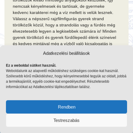
törölközők kiváló minőségű anyagokból készültek, így
nemcsak kényelmesek és tartósak, de gyermeke
kedvenc karakterei még a víz mellett is velük lesznek.
Válassz a népszerű rajzfilmfigurás gyerek strand
törölközők közül, hogy a strandolás vagy a fürdés még
élvezetesebb legyen a legkisebbek számára is! Minden
gyerek törölköző és gyerek fürdőlepedő élénk színeivel
és kedves mintáival még a vízből való kicsalogatás is
könnyebb lesz.
Adatkezelési beállítások
Webáruházunkból az összes rajzfilm mintás gyerek
Ez a weboldal sütiket használ.
törölköző saját magyarországi raktárunkról kerül
Weboldalunk az alapvető működéshez szükséges cookie-kat használ.
kiszállításra.
Szélesebb körű működéshez, hogy kényelmesebbé tegyük az oldalt, jobbá
a termékajánlót, egyéb cookie-kat engedélyezhet. Részletesebb
információkat az Adatkezelési tájékoztatóban találsz.
Egy termék se felelt meg a keresésnek.
Rendben
Testreszabás