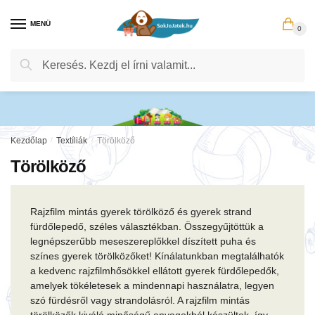
Skip
Skip
to
to
MENÜ
0
navigation
content
Keresés
Keresés
a
következőre:
Kezdőlap
/
Textíliák
/
Törölköző
Törölköző
Rajzfilm mintás gyerek törölköző és gyerek strand
fürdőlepedő, széles választékban. Összegyűjtöttük a
legnépszerűbb meseszereplőkkel díszített puha és
színes gyerek törölközőket! Kínálatunkban megtalálhatók
a kedvenc rajzfilmhősökkel ellátott gyerek fürdőlepedők,
amelyek tökéletesek a mindennapi használatra, legyen
szó fürdésről vagy strandolásról. A rajzfilm mintás