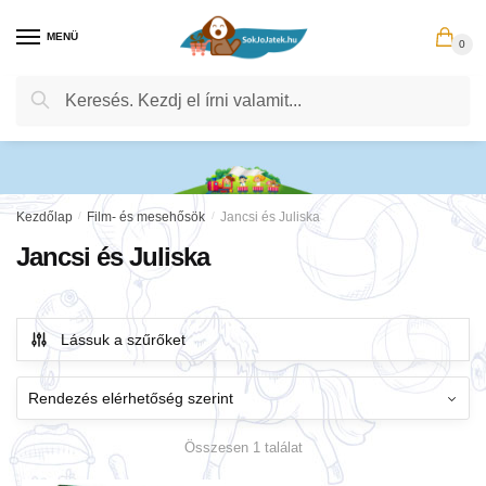
Skip
Skip
to
to
MENÜ
0
navigation
content
Keresés
Keresés
a
következőre:
Kezdőlap
/
Film- és mesehősök
/
Jancsi és Juliska
Jancsi és Juliska
Lássuk a szűrőket
Összesen 1 találat