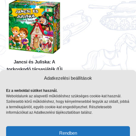
Jancsi és Juliska: A
torkoskodó társasjáték (Új
kiadás)
Adatkezelési beállítások
13920
Ft
Ez a weboldal sütiket használ.
Weboldalunk az alapvető működéshez szükséges cookie-kat használ.
Termék megtekintése
Szélesebb körű működéshez, hogy kényelmesebbé tegyük az oldalt, jobbá
a termékajánlót, egyéb cookie-kat engedélyezhet. Részletesebb
információkat az Adatkezelési tájékoztatóban találsz.
Lássuk a szűrőket
Rendben