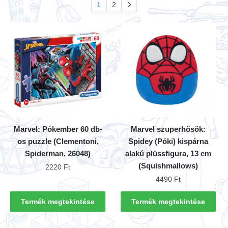
1
2
Marvel: Pókember 60 db-
Marvel szuperhősök:
os puzzle (Clementoni,
Spidey (Póki) kispárna
Spiderman, 26048)
alakú plüssfigura, 13 cm
(Squishmallows)
2220
Ft
4490
Ft
Termék megtekintése
Termék megtekintése