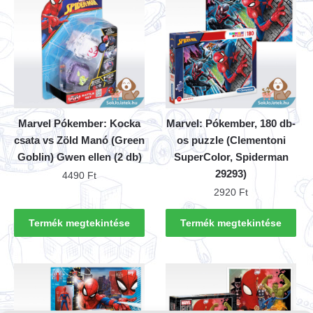
Marvel Pókember: Kocka
Marvel: Pókember, 180 db-
csata vs Zöld Manó (Green
os puzzle (Clementoni
Goblin) Gwen ellen (2 db)
SuperColor, Spiderman
29293)
4490
Ft
2920
Ft
Termék megtekintése
Termék megtekintése