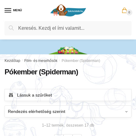
Skip
Skip
to
to
MENÜ
0
navigation
content
Keresés
Keresés
a
következőre:
Kezdőlap
/
Film- és mesehősök
/
Pókember (Spiderman)
Pókember (Spiderman)
Lássuk a szűrőket
1–12 termék, összesen 17 db