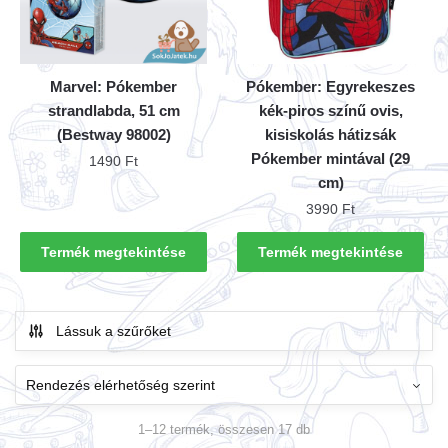
Marvel: Pókember
Pókember: Egyrekeszes
strandlabda, 51 cm
kék-piros színű ovis,
(Bestway 98002)
kisiskolás hátizsák
Pókember mintával (29
1490
Ft
cm)
3990
Ft
Termék megtekintése
Termék megtekintése
Lássuk a szűrőket
1–12 termék, összesen 17 db