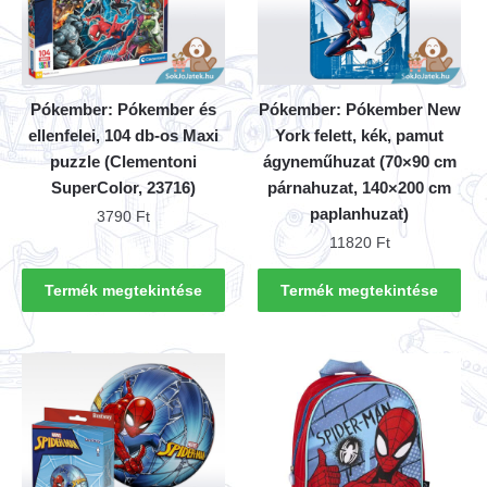
Pókember: Pókember és
Pókember: Pókember New
ellenfelei, 104 db-os Maxi
York felett, kék, pamut
puzzle (Clementoni
ágyneműhuzat (70×90 cm
SuperColor, 23716)
párnahuzat, 140×200 cm
paplanhuzat)
3790
Ft
11820
Ft
Termék megtekintése
Termék megtekintése