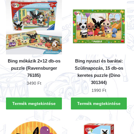
Bing mókázik 2×12 db-os
Bing nyuszi és barátai:
puzzle (Ravensburger
Szülinapozás, 15 db-os
76185)
keretes puzzle (Dino
301344)
3490
Ft
1990
Ft
Termék megtekintése
Termék megtekintése