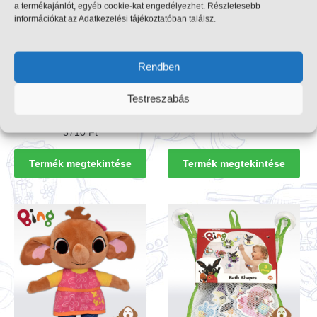
a termékajánlót, egyéb cookie-kat engedélyezhet. Részletesebb
információkat az Adatkezelési tájékoztatóban találsz.
Bing nyuszi puzzle:
Bing Nyuszi zsírkréta
Játsszunk! Első kirakós
szett (5 db-os)
Rendben
játék – 12 db –
2390
Ft
(Giochiamo!, Lisciani
Testreszabás
74723)
3710
Ft
Termék megtekintése
Termék megtekintése