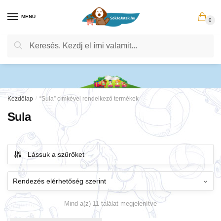
Skip
Skip
to
to
MENÜ
0
navigation
content
Keresés
Keresés
a
következőre:
Kezdőlap
/
“Sula” címkével rendelkező termékek
Sula
Lássuk a szűrőket
Mind a(z) 11 találat megjelenítve