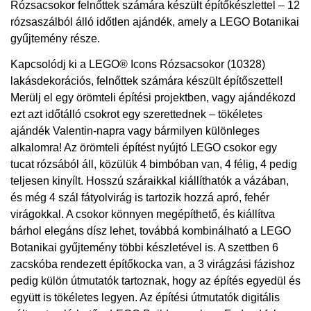
Rózsacsokor felnőttek számára készült építőkészlettel – 12
rózsaszálból álló időtlen ajándék, amely a LEGO Botanikai
gyűjtemény része.
Kapcsolódj ki a LEGO® Icons Rózsacsokor (10328)
lakásdekorációs, felnőttek számára készült építőszettel!
Merülj el egy örömteli építési projektben, vagy ajándékozd
ezt azt időtálló csokrot egy szerettednek – tökéletes
ajándék Valentin-napra vagy bármilyen különleges
alkalomra! Az örömteli építést nyújtó LEGO csokor egy
tucat rózsából áll, közülük 4 bimbóban van, 4 félig, 4 pedig
teljesen kinyílt. Hosszú száraikkal kiállíthatók a vázában,
és még 4 szál fátyolvirág is tartozik hozzá apró, fehér
virágokkal. A csokor könnyen megépíthető, és kiállítva
bárhol elegáns dísz lehet, továbbá kombinálható a LEGO
Botanikai gyűjtemény többi készletével is. A szettben 6
zacskóba rendezett építőkocka van, a 3 virágzási fázishoz
pedig külön útmutatók tartoznak, hogy az építés egyedül és
együtt is tökéletes legyen. Az építési útmutatók digitális