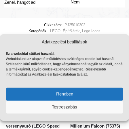
Nem
Zenél, hangot ad
Cikkszám:
PJ25010302
Kategóriák:
LEGO
,
Építőjáték
,
Lego Icons
Adatkezelési beállítások
Még ezek is érdekelhetnek
Ez a weboldal sütiket használ.
Weboldalunk az alapvető működéshez szükséges cookie-kat használ.
Szélesebb körű működéshez, hogy kényelmesebbé tegyük az oldalt, jobbá
a termékajánlót, egyéb cookie-kat engedélyezhet. Részletesebb
információkat az Adatkezelési tájékoztatóban találsz.
Rendben
Testreszabás
McLaren F1® Team MCL38
LEGO Star Wars:
versenyautó (LEGO Speed
Millenium Falcon (75375)