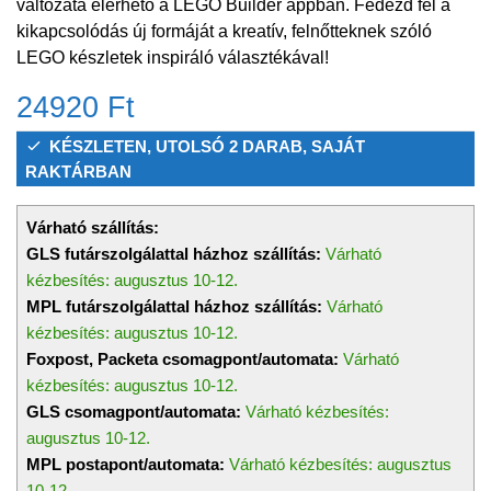
változata elérhető a LEGO Builder appban. Fedezd fel a
kikapcsolódás új formáját a kreatív, felnőtteknek szóló
LEGO készletek inspiráló választékával!
24920
Ft
KÉSZLETEN, UTOLSÓ 2 DARAB, SAJÁT
RAKTÁRBAN
Várható szállítás:
GLS futárszolgálattal házhoz szállítás:
Várható
kézbesítés: augusztus 10-12.
MPL futárszolgálattal házhoz szállítás:
Várható
kézbesítés: augusztus 10-12.
Foxpost, Packeta csomagpont/automata:
Várható
kézbesítés: augusztus 10-12.
GLS csomagpont/automata:
Várható kézbesítés:
augusztus 10-12.
MPL postapont/automata:
Várható kézbesítés: augusztus
10-12.