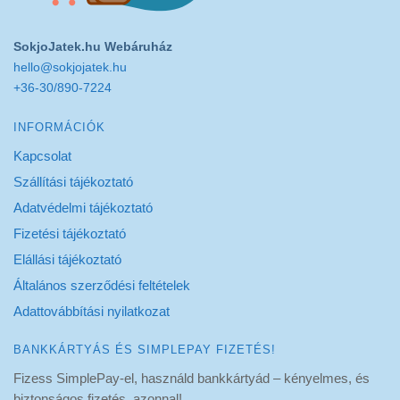
SokjoJatek.hu Webáruház
hello@sokjojatek.hu
+36-30/890-7224
INFORMÁCIÓK
Kapcsolat
Szállítási tájékoztató
Adatvédelmi tájékoztató
Fizetési tájékoztató
Elállási tájékoztató
Általános szerződési feltételek
Adattovábbítási nyilatkozat
BANKKÁRTYÁS ÉS SIMPLEPAY FIZETÉS!
Fizess SimplePay-el, használd bankkártyád – kényelmes, és
biztonságos fizetés, azonnal!