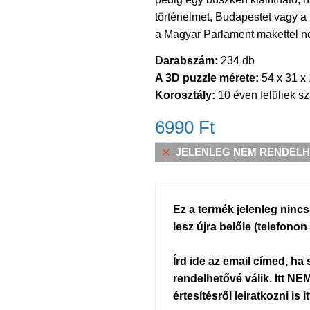
történelmet, Budapestet vagy a
a Magyar Parlament makettel ne
Darabszám:
234 db
A 3D puzzle mérete:
54 x 31 x
Korosztály:
10 éven felüliek s
6990
Ft
JELENLEG NEM RENDELHE
Ez a termék jelenleg nincs
lesz újra belőle (telefono
Írd ide az email címed, ha
rendelhetővé válik. Itt NEM
értesítésről leiratkozni is i