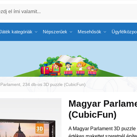
Játék kategóriák
Népszerűek
Mesehősök
Ügyfélközpo
Parlament, 234 db-os 3D puzzle (CubicFun)
Magyar Parlame
(CubicFun)
A Magyar Parlament 3D puzzle t
értékes makettet szeretnél épí