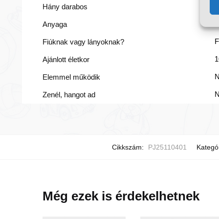
2
Hány darabos
K
Anyaga
F
Fiúknak vagy lányoknak?
1
Ajánlott életkor
Elemmel működik
Zenél, hangot ad
Cikkszám:
PJ25110401
Kategó
Még ezek is érdekelhetnek