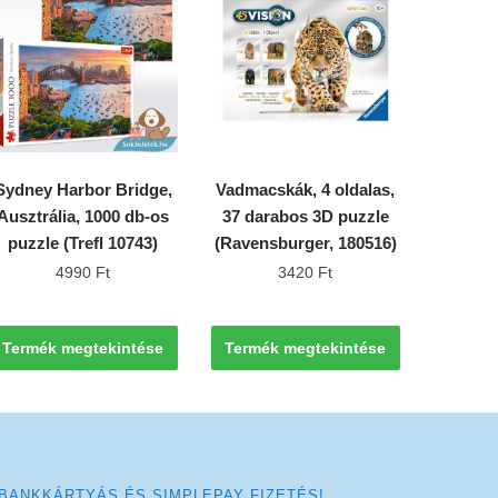
Sydney Harbor Bridge,
Vadmacskák, 4 oldalas,
Ausztrália, 1000 db-os
37 darabos 3D puzzle
puzzle (Trefl 10743)
(Ravensburger, 180516)
4990
Ft
3420
Ft
Termék megtekintése
Termék megtekintése
BANKKÁRTYÁS ÉS SIMPLEPAY FIZETÉS!