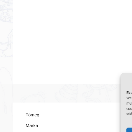
Ez 
Web
műk
coo
talá
Tömeg
8
C
Márka