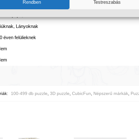
Rendben
Testreszabás
34 db
arton papír, EPS habszivacs
iúknak, Lányoknak
0 éven felülieknek
Nem
Nem
riák:
100-499 db puzzle
,
3D puzzle
,
CubicFun
,
Népszerű márkák
,
Puzz