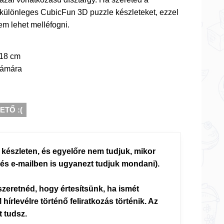
 különleges CubicFun 3D puzzle készleteket, ezzel
m lehet melléfogni.
 18 cm
zámára
TŐ :(
 készleten, és egyelőre nem tudjuk, mikor
n és e-mailben is ugyanezt tudjuk mondani).
 szeretnéd, hogy értesítsünk, ha ismét
 hírlevélre történő feliratkozás történik. Az
tt tudsz.