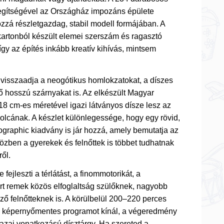
gítségével az Országház impozáns épülete
zzá részletgazdag, stabil modell formájában. A
artonból készült elemei szerszám és ragasztó
gy az építés inkább kreatív kihívás, mintsem
visszaadja a neogótikus homlokzatokat, a díszes
ő hosszú szárnyakat is. Az elkészült Magyar
18 cm-es méretével igazi látványos dísze lesz az
olcának. A készlet különlegessége, hogy egy rövid,
eographic kiadvány is jár hozzá, amely bemutatja az
 közben a gyerekek és felnőttek is többet tudhatnak
ől.
ejleszti a térlátást, a finommotorikát, a
ért remek közös elfoglaltság szülőknek, nagyobb
ő felnőtteknek is. A körülbelül 200–220 perces
lt, képernyőmentes programot kínál, a végeredmény
hazai vonatkozású dísztárgy. Ha szereted a