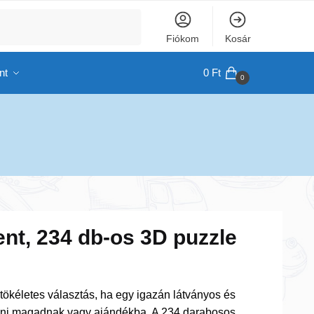
Fiókom
Kosár
nt
0
Ft
0
nt, 234 db-os 3D puzzle
ökéletes választás, ha egy igazán látványos és
teni magadnak vagy ajándékba. A 234 darabosos