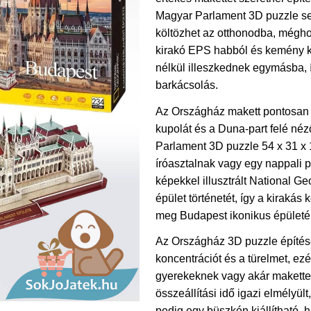
Magyar Parlament 3D puzzle se
költözhet az otthonodba, mégho
kirakó EPS habból és kemény k
nélkül illeszkednek egymásba, í
barkácsolás.
Az Országház makett pontosan 
kupolát és a Duna-part felé néz
Parlament 3D puzzle 54 x 31 x 
íróasztalnak vagy egy nappali p
képekkel illusztrált National G
épület történetét, így a kirakás
meg Budapest ikonikus épületér
Az Országház 3D puzzle építése f
koncentrációt és a türelmet, ez
gyerekeknek vagy akár makettez
összeállítási idő igazi elmélyü
pedig egy büszkén kiállítható, 