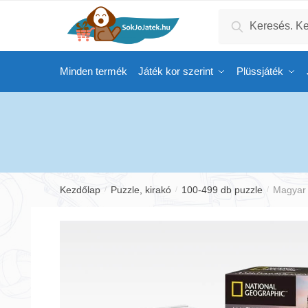
Skip
Skip
Keresés
Keresés
to
to
a
navigation
content
következőre:
Minden termék
Játék kor szerint
Plüssjáték
Kezdőlap
Puzzle, kirakó
100-499 db puzzle
Magyar 
/
/
/