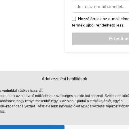
Hozzájárulok az e-mail címem
termék újból rendelhető lesz.
Adatkezelési beállítások
a weboldal sütiket használ.
További információk
Szállítási információk
oldalunk az alapvető működéshez szükséges cookie-kat használ. Szélesebb kör
ödéshez, hogy kényelmesebbé tegyük az oldalt, jobbá a termékajánlót, egyéb
kie-kat engedélyezhet. Részletesebb információkat az Adatkezelési tájékoztatóba
lsz.
00 g
ubicFun