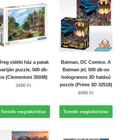
Öreg vidéki ház a patak
Batman, DC Comics: A
partján puzzle, 500 db-
Batman jel, 500 db-os
os (Clementoni 35048)
hologramos 3D hatású
puzzle (Prime 3D 32518)
3490
Ft
6990
Ft
Termék megtekintése
Termék megtekintése